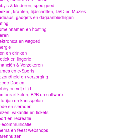
by's & kinderen, speelgoed
eken, kranten, tijdschriften, DVD en Muziek
adeaus, gadgets en dagaanbiedingen
ting
omeinnamen en hosting
eren
ektronica en witgoed
ergie
en en drinken
otiek en lingerie
nanciën & Verzekeren
ames en e-Sports
zondheid en verzorging
oede Doelen
bby en vrije tijd
ntoorartikelen, B2B en software
terijen en kansspelen
ode en sieraden
izen, vakantie en tickets
ort en recreatie
elecommunicatie
hema en feest webshops
arenhuizen