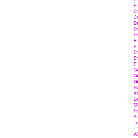
Ba
Bo
C
Da
D
Di
El
En
Et
Er
Fi
G
Ge
G
Ho
Ka
Lo
M
Re
Sp
T
T
W