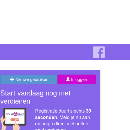
Nieuwe gebruiker
Inloggen
Start vandaag nog met
verdienen
Registratie duurt slechts
30
seconden
. Meld je nu aan
en begin direct met online
geld verdienen.