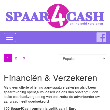
Toggle
navigation
1
2
3
Financiën & Verzekeren
Als u een offerte of lening aanvraagt,verzekering afsluit,een
spaarrekening opent,auto leased via ons dan ontvangt u een
leuke cashbackvergoeding van ons zodra de adverteerder uw
aanvraag heeft goedgekeurd
100 Spaar4Cash punten is gelijk aan 1 Euro