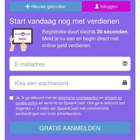
Nieuwe gebruiker
Inloggen
Start vandaag nog met verdienen
Registratie duurt slechts
30 seconden
.
Meld je nu aan en begin direct met
online geld verdienen.
Ja, ik ga akkoord met de
algemene voorwaarden
en
privacy en
cookie policy
en word lid op Spaar4Cash. Ook ga ik akkoord met
dagelijks +/- 3 mails van Spaar4Cash met commerciële
aanbiedingen van onze adverteerders.
GRATIS AANMELDEN