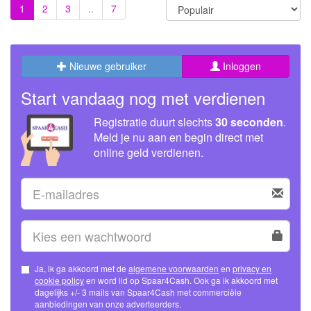
1
2
3
..
7
Nieuwe gebruiker
Inloggen
Start vandaag nog met verdienen
Registratie duurt slechts
30 seconden
.
Meld je nu aan en begin direct met
online geld verdienen.
Ja, ik ga akkoord met de
algemene voorwaarden
en
privacy en
cookie policy
en word lid op Spaar4Cash. Ook ga ik akkoord met
dagelijks +/- 3 mails van Spaar4Cash met commerciële
aanbiedingen van onze adverteerders.