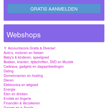
GRATIS AANMELDEN
Webshops
🏅 Accountscore,Gratis & Diverse!
Auto's, motoren en fietsen
Baby's & kinderen, speelgoed
Boeken, kranten, tijdschriften, DVD en Muziek
Cadeaus, gadgets en dagaanbiedingen
Dating
Domeinnamen en hosting
Dieren
Elektronica en witgoed
Energie
Eten en drinken
Erotiek en lingerie
Financiën & Verzekeren
Games en e-Sports