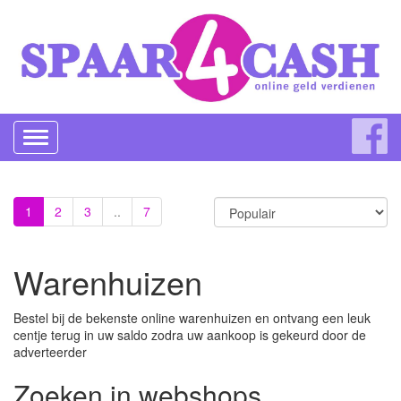
Toggle
navigation
1
2
3
..
7
Warenhuizen
Bestel bij de bekenste online warenhuizen en ontvang een leuk
centje terug in uw saldo zodra uw aankoop is gekeurd door de
adverteerder
Zoeken in webshops