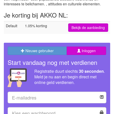
interesses te belichamen. , attitudes en culturele elementen.
Je korting bij AKKO NL:
Default
1.05% korting
Bekijk de aanbieding
Nieuwe gebruiker
Inloggen
Start vandaag nog met verdienen
Registratie duurt slechts
30 seconden
.
Meld je nu aan en begin direct met
online geld verdienen.