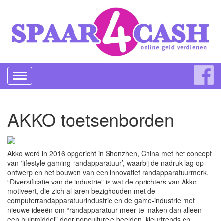
Toggle
navigation
AKKO toetsenborden
Akko werd in 2016 opgericht in Shenzhen, China met het concept
van ‘lifestyle gaming-randapparatuur’, waarbij de nadruk lag op
ontwerp en het bouwen van een innovatief randapparatuurmerk.
“Diversificatie van de industrie” is wat de oprichters van Akko
motiveert, die zich al jaren bezighouden met de
computerrandapparatuurindustrie en de game-industrie met
nieuwe ideeën om “randapparatuur meer te maken dan alleen
een hulpmiddel” door popculturele beelden, kleurtrends en