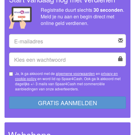
Registratie duurt slechts
30 seconden
.
Meld je nu aan en begin direct met
online geld verdienen.
Ja, ik ga akkoord met de
algemene voorwaarden
en
privacy en
cookie policy
en word lid op Spaar4Cash. Ook ga ik akkoord met
dagelijks +/- 3 mails van Spaar4Cash met commerciële
aanbiedingen van onze adverteerders.
GRATIS AANMELDEN
Webshops