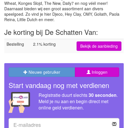
Wheat, Konges Slojd, The New, Daily7 en nog véél meer!
Daarnaast bieden wij een groot assortiment aan divers
speelgoed. Zo vind je hier Djeco, Hey Clay, OMY, Goliath, Paola
Reina, Little Dutch en meer.
Je korting bij De Schatten Van:
Bestelling
2.1% korting
Bekijk de aanbieding
Nieuwe gebruiker
Inloggen
Start vandaag nog met verdienen
Registratie duurt slechts
30 seconden
.
Meld je nu aan en begin direct met
online geld verdienen.