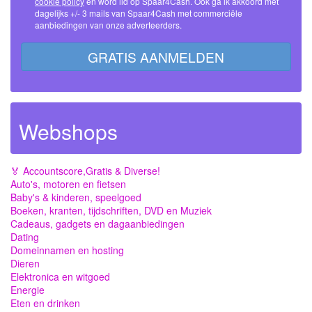
cookie policy
en word lid op Spaar4Cash. Ook ga ik akkoord met
dagelijks +/- 3 mails van Spaar4Cash met commerciële
aanbiedingen van onze adverteerders.
GRATIS AANMELDEN
Webshops
🏅 Accountscore,Gratis & Diverse!
Auto's, motoren en fietsen
Baby's & kinderen, speelgoed
Boeken, kranten, tijdschriften, DVD en Muziek
Cadeaus, gadgets en dagaanbiedingen
Dating
Domeinnamen en hosting
Dieren
Elektronica en witgoed
Energie
Eten en drinken