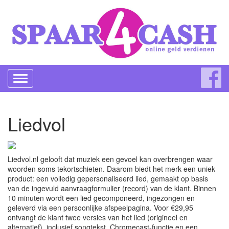
Toggle
navigation
Liedvol
Liedvol.nl gelooft dat muziek een gevoel kan overbrengen waar
woorden soms tekortschieten. Daarom biedt het merk een uniek
product: een volledig gepersonaliseerd lied, gemaakt op basis
van de ingevuld aanvraagformulier (record) van de klant. Binnen
10 minuten wordt een lied gecomponeerd, ingezongen en
geleverd via een persoonlijke afspeelpagina. Voor €29,95
ontvangt de klant twee versies van het lied (origineel en
alternatief), inclusief songtekst, Chromecast-functie en een