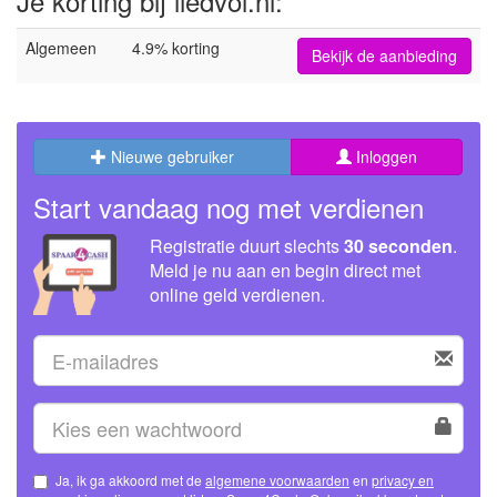
Je korting bij liedvol.nl:
Algemeen
4.9% korting
Bekijk de aanbieding
Nieuwe gebruiker
Inloggen
Start vandaag nog met verdienen
Registratie duurt slechts
30 seconden
.
Meld je nu aan en begin direct met
online geld verdienen.
Ja, ik ga akkoord met de
algemene voorwaarden
en
privacy en