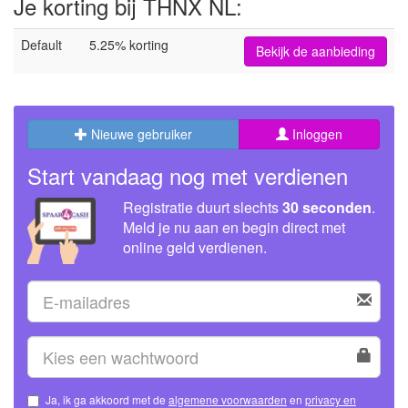
Je korting bij THNX NL:
Default
5.25% korting
Bekijk de aanbieding
Nieuwe gebruiker
Inloggen
Start vandaag nog met verdienen
Registratie duurt slechts
30 seconden
.
Meld je nu aan en begin direct met
online geld verdienen.
Ja, ik ga akkoord met de
algemene voorwaarden
en
privacy en