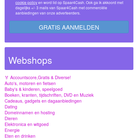
cookie policy
en word lid op Spaar4Cash. Ook ga ik akkoord met
dagelijks +/- 3 mails van Spaar4Cash met commerciële
aanbiedingen van onze adverteerders.
GRATIS AANMELDEN
Webshops
🏅 Accountscore,Gratis & Diverse!
Auto's, motoren en fietsen
Baby's & kinderen, speelgoed
Boeken, kranten, tijdschriften, DVD en Muziek
Cadeaus, gadgets en dagaanbiedingen
Dating
Domeinnamen en hosting
Dieren
Elektronica en witgoed
Energie
Eten en drinken