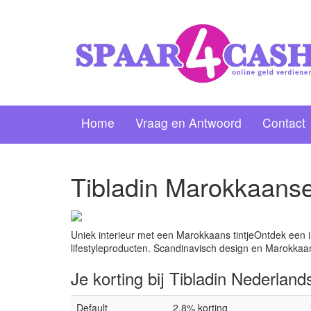
Home
Vraag en Antwoord
Contact
Tibladin Marokkaans
Uniek interieur met een Marokkaans tintjeOntdek een 
lifestyleproducten. Scandinavisch design en Marokka
Je korting bij Tibladin Nederland
Default
2.8% korting