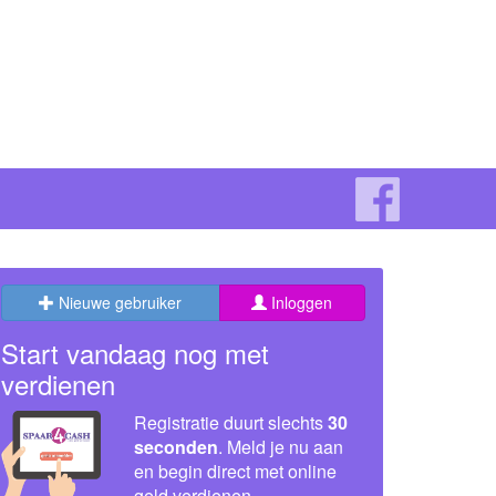
Nieuwe gebruiker
Inloggen
Start vandaag nog met
verdienen
Registratie duurt slechts
30
seconden
. Meld je nu aan
en begin direct met online
geld verdienen.