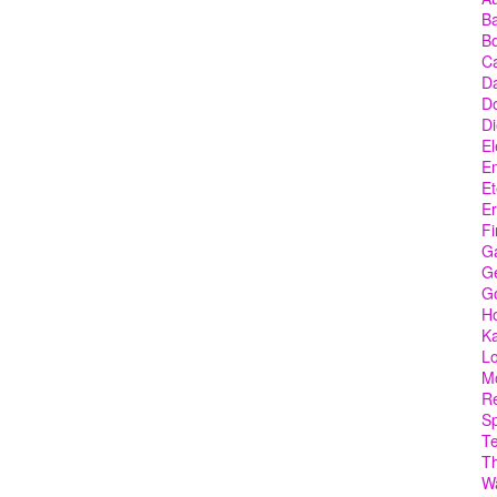
Ba
Bo
C
Da
D
Di
El
En
Et
Er
Fi
G
Ge
G
Ho
Ka
Lo
M
Re
Sp
T
T
W