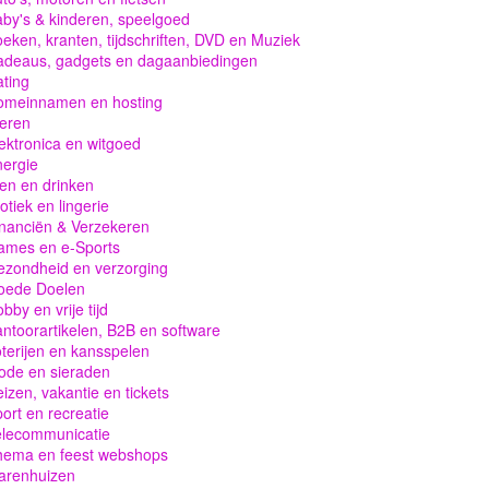
by's & kinderen, speelgoed
eken, kranten, tijdschriften, DVD en Muziek
adeaus, gadgets en dagaanbiedingen
ting
omeinnamen en hosting
eren
ektronica en witgoed
ergie
en en drinken
otiek en lingerie
nanciën & Verzekeren
ames en e-Sports
zondheid en verzorging
oede Doelen
bby en vrije tijd
ntoorartikelen, B2B en software
terijen en kansspelen
ode en sieraden
izen, vakantie en tickets
ort en recreatie
elecommunicatie
hema en feest webshops
arenhuizen