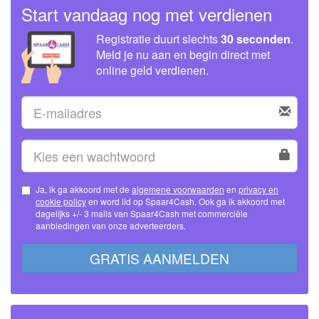
Start vandaag nog met verdienen
Registratie duurt slechts
30 seconden
.
Meld je nu aan en begin direct met
online geld verdienen.
Ja, ik ga akkoord met de
algemene voorwaarden
en
privacy en
cookie policy
en word lid op Spaar4Cash. Ook ga ik akkoord met
dagelijks +/- 3 mails van Spaar4Cash met commerciële
aanbiedingen van onze adverteerders.
GRATIS AANMELDEN