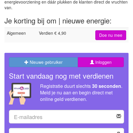
energievoorziening en dáár plukken de klanten direct de vruchten
van.
Je korting bij om | nieuwe energie:
Algemeen
Verdien € 4,90
Doe nu mee
Nieuwe gebruiker
Inloggen
Start vandaag nog met verdienen
Registratie duurt slechts
30 seconden
.
Meld je nu aan en begin direct met
online geld verdienen.