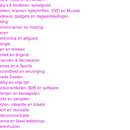
by's & kinderen, speelgoed
eken, kranten, tijdschriften, DVD en Muziek
adeaus, gadgets en dagaanbiedingen
ting
omeinnamen en hosting
eren
ektronica en witgoed
ergie
en en drinken
otiek en lingerie
nanciën & Verzekeren
ames en e-Sports
zondheid en verzorging
oede Doelen
bby en vrije tijd
ntoorartikelen, B2B en software
terijen en kansspelen
ode en sieraden
izen, vakantie en tickets
ort en recreatie
elecommunicatie
hema en feest webshops
arenhuizen