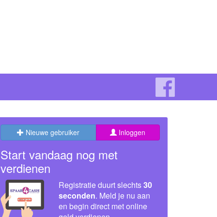
Nieuwe gebruiker
Inloggen
Start vandaag nog met
verdienen
Registratie duurt slechts
30
seconden
. Meld je nu aan
en begin direct met online
geld verdienen.