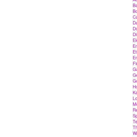
Ba
Bo
C
Da
D
Di
El
En
Et
Er
Fi
G
Ge
G
Ho
Ka
Lo
M
Re
Sp
T
T
W