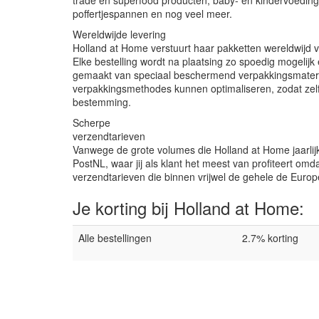
trade en superfood producten, baby- en kindervoeding, d
poffertjespannen en nog veel meer.
Wereldwijde levering
Holland at Home verstuurt haar pakketten wereldwijd 
Elke bestelling wordt na plaatsing zo spoedig mogelij
gemaakt van speciaal beschermend verpakkingsmateria
verpakkingsmethodes kunnen optimaliseren, zodat zelf
bestemming.
Scherpe
verz
Vanwege de grote volumes die Holland at Home jaarlijk
PostNL, waar jij als klant het meest van profiteert om
verzendtarieven die binnen vrijwel de gehele de Euro
Je korting bij Holland at Home:
Alle bestellingen
2.7% korting