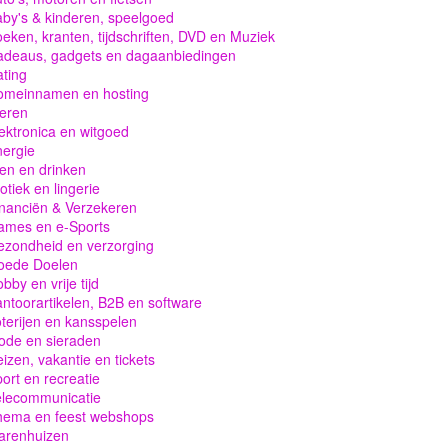
by's & kinderen, speelgoed
eken, kranten, tijdschriften, DVD en Muziek
adeaus, gadgets en dagaanbiedingen
ting
omeinnamen en hosting
eren
ektronica en witgoed
ergie
en en drinken
otiek en lingerie
nanciën & Verzekeren
ames en e-Sports
zondheid en verzorging
oede Doelen
bby en vrije tijd
ntoorartikelen, B2B en software
terijen en kansspelen
ode en sieraden
izen, vakantie en tickets
ort en recreatie
elecommunicatie
hema en feest webshops
arenhuizen