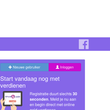
Nieuwe gebruiker
Inloggen
Start vandaag nog met
verdienen
Registratie duurt slechts
30
seconden
. Meld je nu aan
en begin direct met online
geld verdienen.