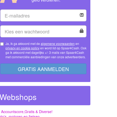
Ja, ik ga akkoord met de
algemene voorwaarden
en
privacy en cookie policy
en word lid op Spaar4Cash. Ook
even
ga ik akkoord met dagelijks +/- 3 mails van Spaar4Cash
met commerciële aanbiedingen van onze adverteerders.
GRATIS AANMELDEN
Webshops
 Accountscore,Gratis & Diverse!
to's, motoren en fietsen