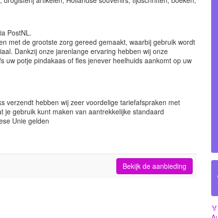
rogisterij artikelen, Hollandse souvenirs, tijdschriften, boeken,
via PostNL.
k en met de grootste zorg gereed gemaakt, waarbij gebruik wordt
al. Dankzij onze jarenlange ervaring hebben wij onze
s uw potje pindakaas of fles jenever heelhuids aankomt op uw
endtari
s verzendt hebben wij zeer voordelige tariefafspraken met
dat je gebruik kunt maken van aantrekkelijke standaard
pese Unie gelden
Bekijk de aanbieding
🏅
Au