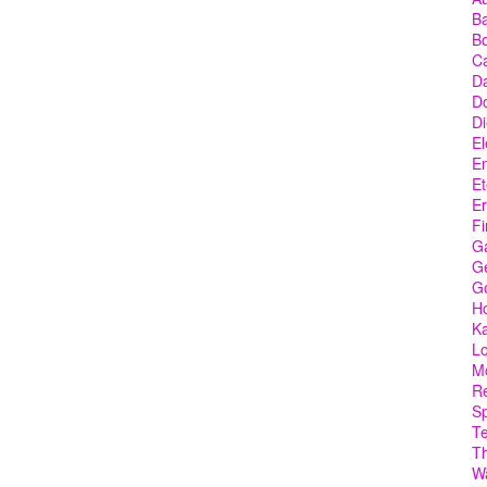
Ba
Bo
C
Da
D
Di
El
En
Et
Er
Fi
G
Ge
G
Ho
Ka
Lo
M
Re
Sp
T
T
W