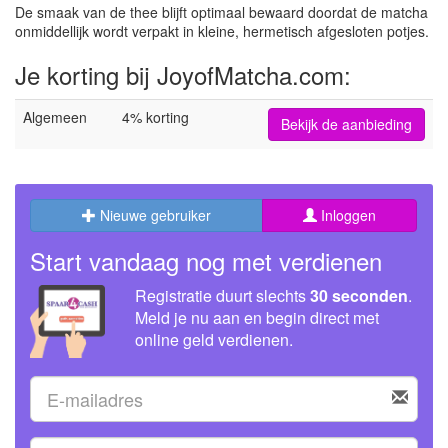
De smaak van de thee blijft optimaal bewaard doordat de matcha
onmiddellijk wordt verpakt in kleine, hermetisch afgesloten potjes.
Je korting bij JoyofMatcha.com:
Algemeen
4% korting
Bekijk de aanbieding
Nieuwe gebruiker
Inloggen
Start vandaag nog met verdienen
Registratie duurt slechts
30 seconden
.
Meld je nu aan en begin direct met
online geld verdienen.