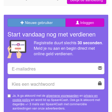
Nieuwe gebruiker
Inloggen
Start vandaag nog met verdienen
Registratie duurt slechts
30 seconden
.
Meld je nu aan en begin direct met
online geld verdienen.
Ja, ik ga akkoord met de
algemene voorwaarden
en
privacy en
cookie policy
en word lid op Spaar4Cash. Ook ga ik akkoord met
dagelijks +/- 3 mails van Spaar4Cash met commerciële
aanbiedingen van onze adverteerders.