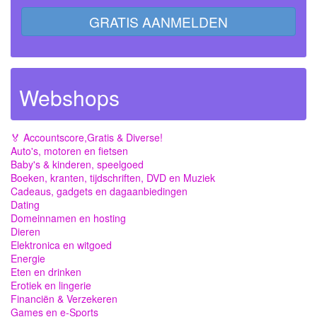
GRATIS AANMELDEN
Webshops
🏅 Accountscore,Gratis & Diverse!
Auto's, motoren en fietsen
Baby's & kinderen, speelgoed
Boeken, kranten, tijdschriften, DVD en Muziek
Cadeaus, gadgets en dagaanbiedingen
Dating
Domeinnamen en hosting
Dieren
Elektronica en witgoed
Energie
Eten en drinken
Erotiek en lingerie
Financiën & Verzekeren
Games en e-Sports