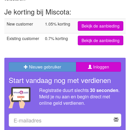
Je korting bij Miscota:
New customer
1.05% korting
Bekijk de aanbieding
Existing customer
0.7% korting
Bekijk de aanbieding
Nieuwe gebruiker
Inloggen
Start vandaag nog met verdienen
Registratie duurt slechts
30 seconden
.
Meld je nu aan en begin direct met
online geld verdienen.