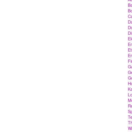
Ba
Bo
C
Da
D
Di
El
En
Et
Er
Fi
G
Ge
G
Ho
Ka
Lo
M
Re
Sp
T
T
W