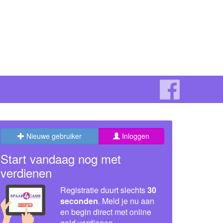
Nieuwe gebruiker
Inloggen
Start vandaag nog met
verdienen
Registratie duurt slechts
30
seconden
. Meld je nu aan
en begin direct met online
geld verdienen.