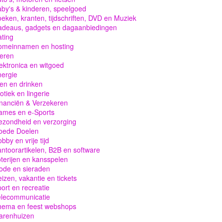
by's & kinderen, speelgoed
eken, kranten, tijdschriften, DVD en Muziek
adeaus, gadgets en dagaanbiedingen
ting
omeinnamen en hosting
eren
ektronica en witgoed
ergie
en en drinken
otiek en lingerie
nanciën & Verzekeren
ames en e-Sports
zondheid en verzorging
oede Doelen
bby en vrije tijd
ntoorartikelen, B2B en software
terijen en kansspelen
ode en sieraden
izen, vakantie en tickets
ort en recreatie
elecommunicatie
hema en feest webshops
arenhuizen