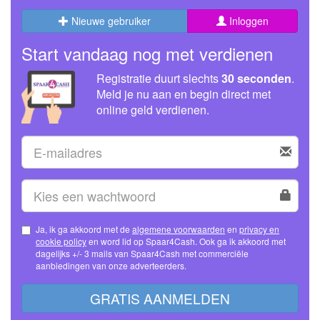
Nieuwe gebruiker
Inloggen
Start vandaag nog met verdienen
Registratie duurt slechts
30 seconden
.
Meld je nu aan en begin direct met
online geld verdienen.
Ja, ik ga akkoord met de
algemene voorwaarden
en
privacy en
cookie policy
en word lid op Spaar4Cash. Ook ga ik akkoord met
dagelijks +/- 3 mails van Spaar4Cash met commerciële
aanbiedingen van onze adverteerders.
GRATIS AANMELDEN