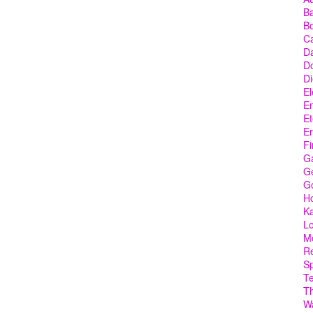
Ba
Bo
C
Da
D
Di
El
En
Et
Er
Fi
G
Ge
G
Ho
Ka
Lo
M
Re
Sp
T
T
W