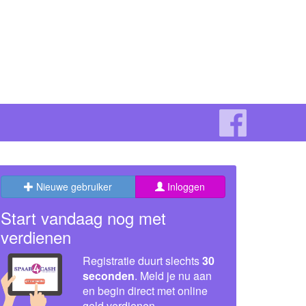
Nieuwe gebruiker
Inloggen
Start vandaag nog met
verdienen
Registratie duurt slechts
30
seconden
. Meld je nu aan
en begin direct met online
geld verdienen.