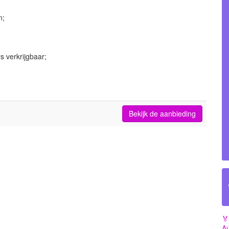
n;
 verkrijgbaar;
Bekijk de aanbieding
🏅
Au