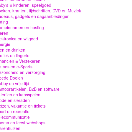
by's & kinderen, speelgoed
eken, kranten, tijdschriften, DVD en Muziek
adeaus, gadgets en dagaanbiedingen
ting
omeinnamen en hosting
eren
ektronica en witgoed
ergie
en en drinken
otiek en lingerie
nanciën & Verzekeren
ames en e-Sports
zondheid en verzorging
oede Doelen
bby en vrije tijd
ntoorartikelen, B2B en software
terijen en kansspelen
ode en sieraden
izen, vakantie en tickets
ort en recreatie
elecommunicatie
hema en feest webshops
arenhuizen