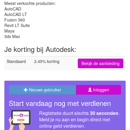
Meest verkochte producten:
AutoCAD
AutoCAD LT
Fusion 360
Revit LT Suite
Maya
3ds Max
Je korting bij Autodesk:
Standaard
2.45% korting
Bekijk de aanbieding
Nieuwe gebruiker
Inloggen
Start vandaag nog met verdienen
Registratie duurt slechts
30 seconden
.
Meld je nu aan en begin direct met
online geld verdienen.