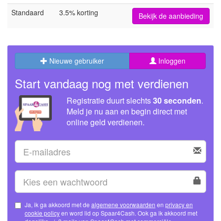
Standaard
3.5% korting
Bekijk de aanbieding
Nieuwe gebruiker
Inloggen
Start vandaag nog met verdienen
Registratie duurt slechts
30 seconden
.
Meld je nu aan en begin direct met
online geld verdienen.
Ja, ik ga akkoord met de
algemene voorwaarden
en
privacy en
cookie policy
en word lid op Spaar4Cash. Ook ga ik akkoord met