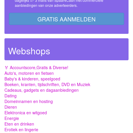
dagelijks +/- 3 mails van Spaar4Cash met commerciële
aanbiedingen van onze adverteerders.
GRATIS AANMELDEN
Webshops
🏅 Accountscore,Gratis & Diverse!
Auto's, motoren en fietsen
Baby's & kinderen, speelgoed
Boeken, kranten, tijdschriften, DVD en Muziek
Cadeaus, gadgets en dagaanbiedingen
Dating
Domeinnamen en hosting
Dieren
Elektronica en witgoed
Energie
Eten en drinken
Erotiek en lingerie