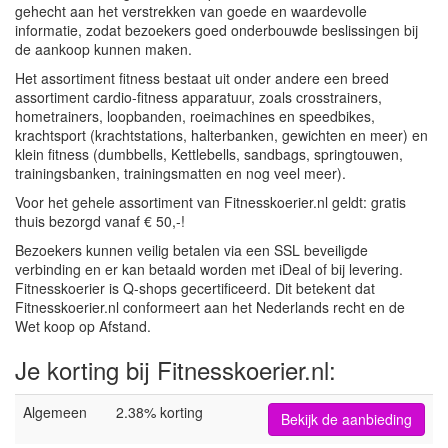
gehecht aan het verstrekken van goede en waardevolle
informatie, zodat bezoekers goed onderbouwde beslissingen bij
de aankoop kunnen maken.
Het assortiment fitness bestaat uit onder andere een breed
assortiment cardio-fitness apparatuur, zoals crosstrainers,
hometrainers, loopbanden, roeimachines en speedbikes,
krachtsport (krachtstations, halterbanken, gewichten en meer) en
klein fitness (dumbbells, Kettlebells, sandbags, springtouwen,
trainingsbanken, trainingsmatten en nog veel meer).
Voor het gehele assortiment van Fitnesskoerier.nl geldt: gratis
thuis bezorgd vanaf € 50,-!
Bezoekers kunnen veilig betalen via een SSL beveiligde
verbinding en er kan betaald worden met iDeal of bij levering.
Fitnesskoerier is Q-shops gecertificeerd. Dit betekent dat
Fitnesskoerier.nl conformeert aan het Nederlands recht en de
Wet koop op Afstand.
Je korting bij Fitnesskoerier.nl:
Algemeen
2.38% korting
Bekijk de aanbieding