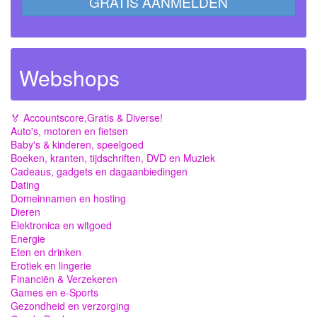
GRATIS AANMELDEN
Webshops
🏅 Accountscore,Gratis & Diverse!
Auto's, motoren en fietsen
Baby's & kinderen, speelgoed
Boeken, kranten, tijdschriften, DVD en Muziek
Cadeaus, gadgets en dagaanbiedingen
Dating
Domeinnamen en hosting
Dieren
Elektronica en witgoed
Energie
Eten en drinken
Erotiek en lingerie
Financiën & Verzekeren
Games en e-Sports
Gezondheid en verzorging