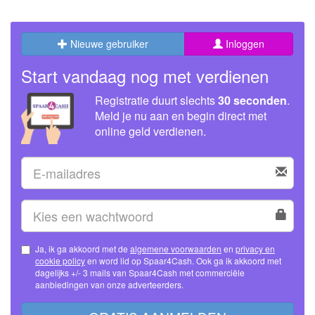
Nieuwe gebruiker
Inloggen
Start vandaag nog met verdienen
Registratie duurt slechts
30 seconden
.
Meld je nu aan en begin direct met
online geld verdienen.
Ja, ik ga akkoord met de
algemene voorwaarden
en
privacy en
cookie policy
en word lid op Spaar4Cash. Ook ga ik akkoord met
dagelijks +/- 3 mails van Spaar4Cash met commerciële
aanbiedingen van onze adverteerders.