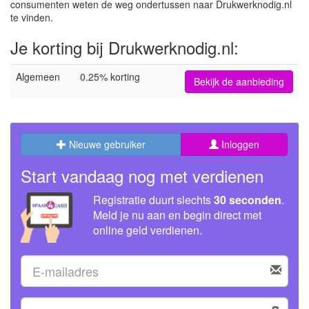
consumenten weten de weg ondertussen naar Drukwerknodig.nl
te vinden.
Je korting bij Drukwerknodig.nl:
Algemeen
0.25% korting
Bekijk de aanbieding
Nieuwe gebruiker
Inloggen
Start vandaag nog met verdienen
Registratie duurt slechts
30 seconden
.
Meld je nu aan en begin direct met
online geld verdienen.