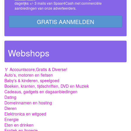
dagelijks +/- 3 mails van Spaar4Cash met commerciële
aanbiedingen van onze adverteerders.
GRATIS AANMELDEN
Webshops
🏅 Accountscore,Gratis & Diverse!
Auto's, motoren en fietsen
Baby's & kinderen, speelgoed
Boeken, kranten, tijdschriften, DVD en Muziek
Cadeaus, gadgets en dagaanbiedingen
Dating
Domeinnamen en hosting
Dieren
Elektronica en witgoed
Energie
Eten en drinken
Erotiek en lingerie