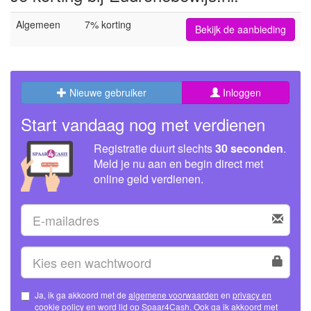
Algemeen
7% korting
Bekijk de aanbieding
Nieuwe gebruiker
Inloggen
Start vandaag nog met verdienen
Registratie duurt slechts
30 seconden
.
Meld je nu aan en begin direct met
online geld verdienen.
Ja, ik ga akkoord met de
algemene voorwaarden
en
privacy en
cookie policy
en word lid op Spaar4Cash. Ook ga ik akkoord met