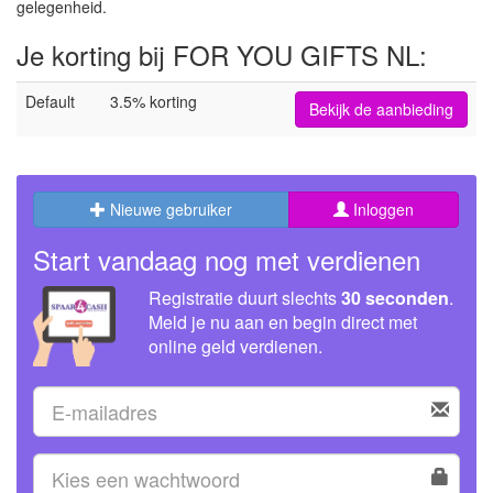
gelegenheid.
Je korting bij FOR YOU GIFTS NL:
Default
3.5% korting
Bekijk de aanbieding
Nieuwe gebruiker
Inloggen
Start vandaag nog met verdienen
Registratie duurt slechts
30 seconden
.
Meld je nu aan en begin direct met
online geld verdienen.