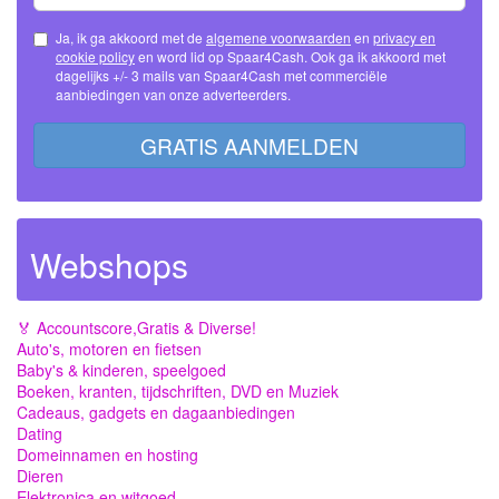
Ja, ik ga akkoord met de
algemene voorwaarden
en
privacy en
cookie policy
en word lid op Spaar4Cash. Ook ga ik akkoord met
dagelijks +/- 3 mails van Spaar4Cash met commerciële
aanbiedingen van onze adverteerders.
GRATIS AANMELDEN
Webshops
🏅 Accountscore,Gratis & Diverse!
Auto's, motoren en fietsen
Baby's & kinderen, speelgoed
Boeken, kranten, tijdschriften, DVD en Muziek
Cadeaus, gadgets en dagaanbiedingen
Dating
Domeinnamen en hosting
Dieren
Elektronica en witgoed