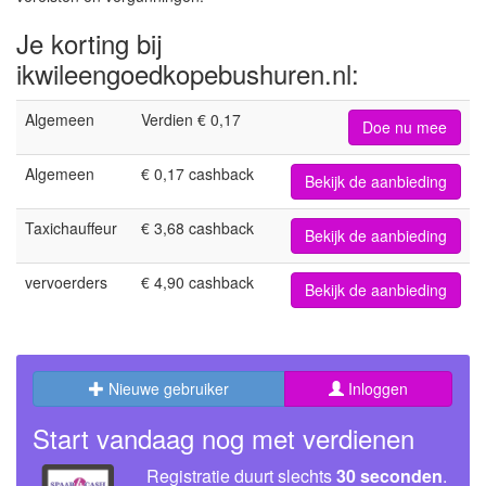
Je korting bij
ikwileengoedkopebushuren.nl:
Algemeen
Verdien € 0,17
Doe nu mee
Algemeen
€ 0,17 cashback
Bekijk de aanbieding
Taxichauffeur
€ 3,68 cashback
Bekijk de aanbieding
vervoerders
€ 4,90 cashback
Bekijk de aanbieding
Nieuwe gebruiker
Inloggen
Start vandaag nog met verdienen
Registratie duurt slechts
30 seconden
.