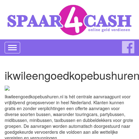
Toggle
navigation
ikwileengoedkopebushuren
Ikwileengoedkopebushuren.nl is hét centrale aanvraagpunt voor
vrijblijvend groepsvervoer in heel Nederland. Klanten kunnen
gratis en zonder verplichtingen een offerte aanvragen voor
diverse soorten bussen, waaronder touringcars, partybussen,
midibussen, minibussen, taxibussen en dubbeldekkers voor grote
groepen. De aanvragen worden automatisch doorgestuurd naar
goedgekeurde vervoerders die voldoen aan alle wettelijke
vereisten en vergunningen.