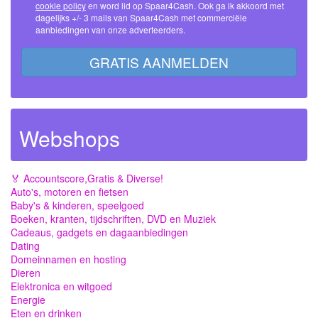
cookie policy
en word lid op Spaar4Cash. Ook ga ik akkoord met
dagelijks +/- 3 mails van Spaar4Cash met commerciële
aanbiedingen van onze adverteerders.
GRATIS AANMELDEN
Webshops
🏅 Accountscore,Gratis & Diverse!
Auto's, motoren en fietsen
Baby's & kinderen, speelgoed
Boeken, kranten, tijdschriften, DVD en Muziek
Cadeaus, gadgets en dagaanbiedingen
Dating
Domeinnamen en hosting
Dieren
Elektronica en witgoed
Energie
Eten en drinken