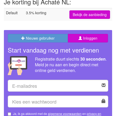
Je korting bij Achaté NL:
Default
3.5% korting
Bekijk de aanbieding
Nieuwe gebruiker
Inloggen
Start vandaag nog met verdienen
Registratie duurt slechts
30 seconden
.
Meld je nu aan en begin direct met
online geld verdienen.
Ja, ik ga akkoord met de
algemene voorwaarden
en
privacy en