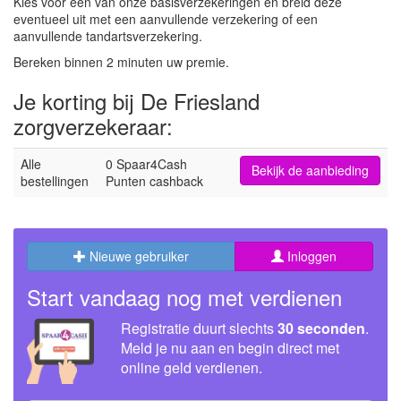
Kies voor één van onze basisverzekeringen en breid deze
eventueel uit met een aanvullende verzekering of een
aanvullende tandartsverzekering.
Bereken binnen 2 minuten uw premie.
Je korting bij De Friesland
zorgverzekeraar:
Alle
0 Spaar4Cash
Bekijk de aanbieding
bestellingen
Punten cashback
Nieuwe gebruiker
Inloggen
Start vandaag nog met verdienen
Registratie duurt slechts
30 seconden
.
Meld je nu aan en begin direct met
online geld verdienen.