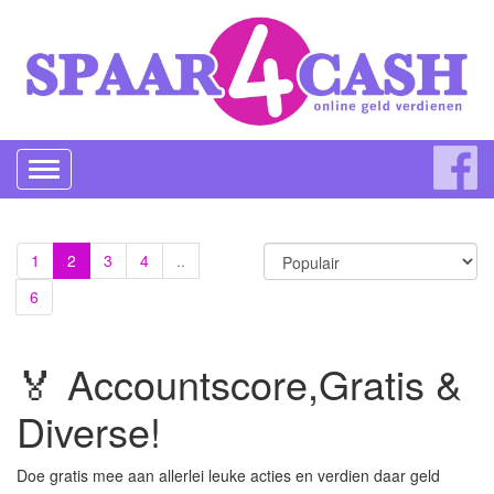
Toggle
navigation
1
2
3
4
..
6
🏅 Accountscore,Gratis &
Diverse!
Doe gratis mee aan allerlei leuke acties en verdien daar geld