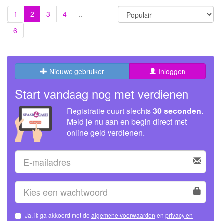
1
2
3
4
..
6
Nieuwe gebruiker
Inloggen
Start vandaag nog met verdienen
Registratie duurt slechts
30 seconden
.
Meld je nu aan en begin direct met
online geld verdienen.
Ja, ik ga akkoord met de
algemene voorwaarden
en
privacy en