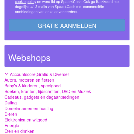
cookie policy
en word lid op Spaar4Cash. Ook ga ik akkoord met
dagelijks +/- 3 mails van Spaar4Cash met commerciële
aanbiedingen van onze adverteerders.
GRATIS AANMELDEN
Webshops
🏅 Accountscore,Gratis & Diverse!
Auto's, motoren en fietsen
Baby's & kinderen, speelgoed
Boeken, kranten, tijdschriften, DVD en Muziek
Cadeaus, gadgets en dagaanbiedingen
Dating
Domeinnamen en hosting
Dieren
Elektronica en witgoed
Energie
Eten en drinken