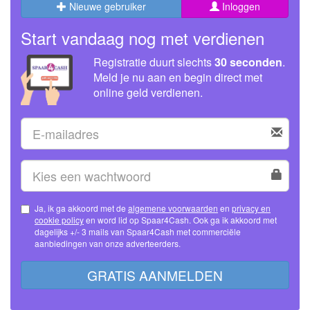
Nieuwe gebruiker
Inloggen
Start vandaag nog met verdienen
Registratie duurt slechts
30 seconden
.
Meld je nu aan en begin direct met
online geld verdienen.
Ja, ik ga akkoord met de
algemene voorwaarden
en
privacy en
cookie policy
en word lid op Spaar4Cash. Ook ga ik akkoord met
dagelijks +/- 3 mails van Spaar4Cash met commerciële
aanbiedingen van onze adverteerders.
GRATIS AANMELDEN