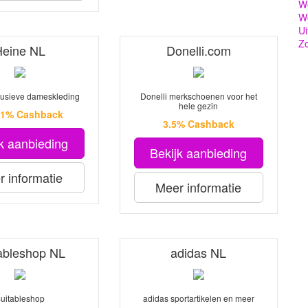
We
Wo
Ui
Z
Heine NL
Donelli.com
lusieve dameskleding
Donelli merkschoenen voor het
hele gezin
2.1% Cashback
3.5% Cashback
k aanbieding
Bekijk aanbieding
 informatie
Meer informatie
ableshop NL
adidas NL
uitableshop
adidas sportartikelen en meer