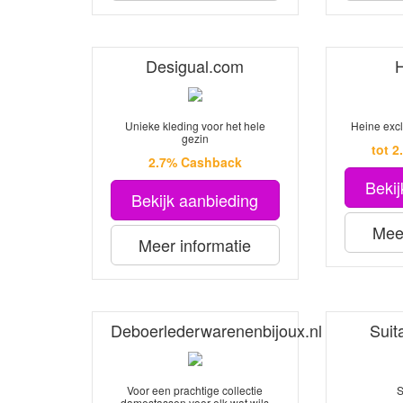
Desigual.com
Unieke kleding voor het hele
Heine exc
gezin
tot 
2.7% Cashback
Bekij
Bekijk aanbieding
Meer
Meer informatie
Deboerlederwarenenbijoux.nl
Suit
Voor een prachtige collectie
S
damestassen voor elk wat wils