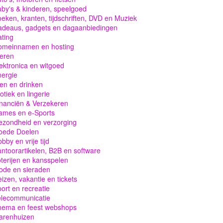
by's & kinderen, speelgoed
eken, kranten, tijdschriften, DVD en Muziek
adeaus, gadgets en dagaanbiedingen
ting
omeinnamen en hosting
eren
ektronica en witgoed
ergie
en en drinken
otiek en lingerie
nanciën & Verzekeren
ames en e-Sports
zondheid en verzorging
oede Doelen
bby en vrije tijd
ntoorartikelen, B2B en software
terijen en kansspelen
ode en sieraden
izen, vakantie en tickets
ort en recreatie
elecommunicatie
hema en feest webshops
arenhuizen