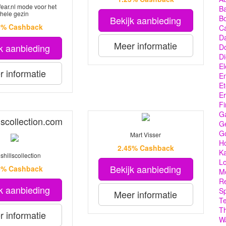
ar.nl mode voor het
Ba
hele gezin
Bo
Bekijk aanbieding
5% Cashback
C
Da
Meer informatie
k aanbieding
D
Di
El
 informatie
En
Et
Er
Fi
G
lscollection.com
Ge
G
Mart Visser
Ho
2.45% Cashback
Ka
hillscollection
Lo
Bekijk aanbieding
5% Cashback
M
Re
k aanbieding
Sp
Meer informatie
T
T
 informatie
W