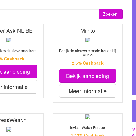
Zoeken!
er Ask NL BE
Miinto
k exclusieve sneakers
Bekijk de nieuwste mode trends bij
Miinto
1% Cashback
2.5% Cashback
k aanbieding
Bekijk aanbieding
 informatie
Meer informatie
ressWear.nl
Invicta Watch Europe
🏅
Au
1.23% Cashback