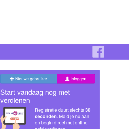
Nieuwe gebruiker
Inloggen
Start vandaag nog met
verdienen
Registratie duurt slechts
30
seconden
. Meld je nu aan
en begin direct met online
geld verdienen.