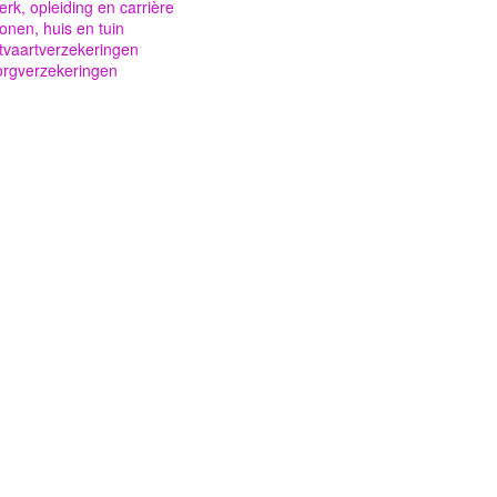
rk, opleiding en carrière
nen, huis en tuin
tvaartverzekeringen
orgverzekeringen