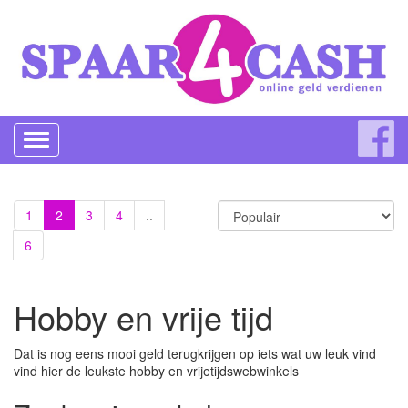
Toggle
navigation
1
2
3
4
..
6
Hobby en vrije tijd
Dat is nog eens mooi geld terugkrijgen op iets wat uw leuk vind
vind hier de leukste hobby en vrijetijdswebwinkels