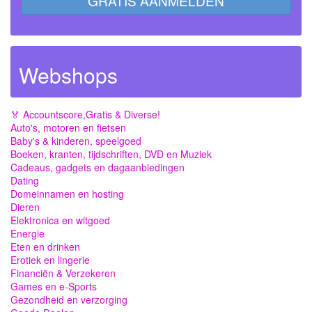
GRATIS AANMELDEN
Webshops
🏅 Accountscore,Gratis & Diverse!
Auto's, motoren en fietsen
Baby's & kinderen, speelgoed
Boeken, kranten, tijdschriften, DVD en Muziek
Cadeaus, gadgets en dagaanbiedingen
Dating
Domeinnamen en hosting
Dieren
Elektronica en witgoed
Energie
Eten en drinken
Erotiek en lingerie
Financiën & Verzekeren
Games en e-Sports
Gezondheid en verzorging