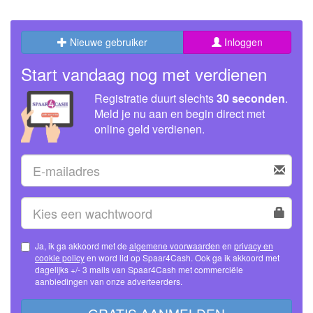
Nieuwe gebruiker
Inloggen
Start vandaag nog met verdienen
Registratie duurt slechts
30 seconden
.
Meld je nu aan en begin direct met
online geld verdienen.
Ja, ik ga akkoord met de
algemene voorwaarden
en
privacy en
cookie policy
en word lid op Spaar4Cash. Ook ga ik akkoord met
dagelijks +/- 3 mails van Spaar4Cash met commerciële
aanbiedingen van onze adverteerders.